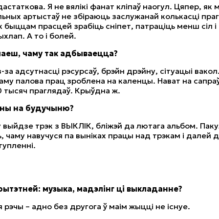
дастаткова. Я не вялікі фанат кліпаў наогул. Цяпер, як
льных артыстаў не збіраюць заслужанай колькасці праг
к быццам прасцей зрабіць сніпет, патраціць менш сіл 
хлап. А то і болей.
умаеш, чаму так адбываецца?
-за адсутнасці рэсурсаў, брэйн дрэйну, сітуацыі вакол.
таму палова прац зроблена на каленцы. Нават на сапр
10 тысяч праглядаў. Крыўдна ж.
ланы на будучыню?
у выйдзе трэк з ВЫКЛІК, бліжэй да лютага альбом. Паку
, чаму навучуся па выніках працы над трэкам і далей 
упленні.
ытэтней: музыка, мадэлінг ці выкладанне?
 рэчы – адно без другога ў маім жыцці не існуе.