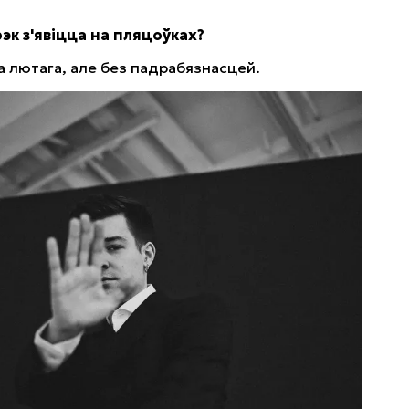
трэк з'явіцца на пляцоўках?
да лютага, але без падрабязнасцей.