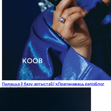
Падацца ў базу артыстаў/-к
Прапанаваць рэліз
Блог
BY
EN
RU