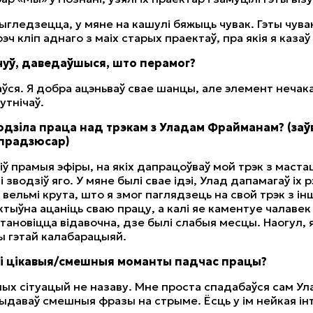
ыгледзецца, у мяне на кашулі бяжыць чувак. Гэты чувак 
эч кліп аднаго з маіх старых праектаў, пра якія я казаў
чуў, даведаўшыся, што перамог?
аўся. Я добра ацэньваў свае шанцы, але элемент нечака
утнічаў.
одзіла праца над трэкам з Уладам Фрайманам? (заўв
 прадзюсар)
біў прамыя эфіры, на якіх дапрацоўваў мой трэк з маста
 зводзіў яго. У мяне былі свае ідэі, Улад дапамагаў іх 
 вельмі крута, што я змог паглядзець на свой трэк з ін
ктыўна ацаніць сваю працу, а калі яе каментуе чалаве
тановіцца відавочна, дзе былі слабыя месцы. Наогул, я
 гэтай калабарацыяй.
ылі цікавыя/смешныя моманты падчас працы?
ных сітуацый не назаву. Мне проста спадабаўся сам Ул
выдаваў смешныя фразы на стрыме. Ёсць у ім нейкая і