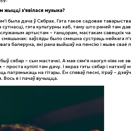
аім жыцці з'явілася музыка?
ям'і была дача ў Сябрах. Гэта такое садовае таварыств
а сутнасці, гэта культурны хаб, таму што раней там да
аслужаным артыстам – танцорам, мастакам савецкіх ча
 смяшынак: заўсёды было смешна сустрэць нейкага п'
вага балеруна, які рана выйшаў на пенсію і жыве сваё
быў сябар – сын мастачкі. А мая сям'я наогул ніяк не зв
– проста купілі там дачу. І якраз гэты сябар і натхніў 
ь патрэнькаць на гітары. Ён спяваў песні, іграў – дзяў
 Вось я і пачаў вучыцца.