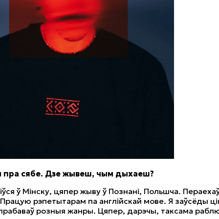
ы пра сябе. Дзе жывеш, чым дыхаеш?
іўся ў Мінску, цяпер жыву ў Познані, Польшча. Пераеха
 Працую рэпетытарам па англійскай мове. Я заўсёды ці
прабаваў розныя жанры. Цяпер, дарэчы, таксама рабл