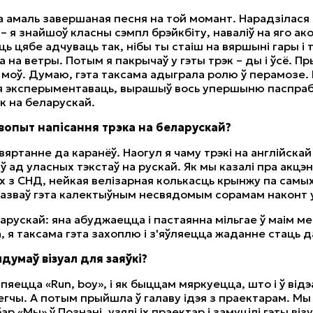
ла амаль завершаная песня на той момант. Нарадзілася
– я знайшоў класны сэмпл брэйкбіту, наваліў на яго ако
 цябе адчуваць так, нібы ты стаіш на вяршыні гары і 
а на ветры. Потым я пакрычаў у гэты трэк – ды і ўсё. П
е моў. Думаю, гэта таксама адыграла ролю ў перамозе.
я эксперыментаваць, вырашыў вось упершыню паспра
эк на беларускай.
 вопыт напісання трэка на беларускай?
 вяртанне да каранёў. Наогул я чаму трэкі на англійскай
ў ад уласных тэкстаў на рускай. Як мы казалі пра акцэн
х з СНД, нейкая велізарная колькасць крынжу па самы
 назваў гэта калектыўным несвядомым сорамам наконт 
арускай: яна абуджаецца і пастаянна мільгае ў маім 
, я таксама гэта захоплю і з'яўляецца жаданне стаць 
ыдумаў візуал для заяўкі?
 пяецца «Run, boy», і як быццам мяркуецца, што і ў відэ
егчы. А потым прыйшла ў галаву ідэя з праектарам. Мы
ар «Мы» ў Познані, узялі іх праектар і замуцілі гэты віз