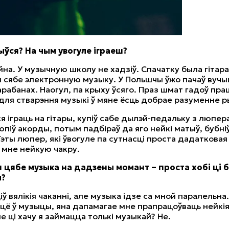
чыўся? На чым увогуле іграеш?
йна. У музычную школу не хадзіў. Спачатку была гітара
 сябе электронную музыку. У Польшчы ўжо пачаў вучы
арабанах. Наогул, па крыху ўсяго. Праз шмат гадоў пра
для стварэння музыкі ў мяне ёсць добрае разуменне р
я іграць на гітары, купіў сабе дылэй-педальку з люпер
юпіў акорды, потым падбіраў да яго нейкі матыў, бубні
 Гэты люпер, які ўвогуле па сутнасці проста дадаткова
 мне нейкую чакру.
я цябе музыка на дадзены момант – проста хобі ці 
л?
іў вялікія чаканні, але музыка ідзе са мной паралельна
ццё ў музыцы, яна дапамагае мне прапрацоўваць нейкі
е ці хачу я займацца толькі музыкай? Не.