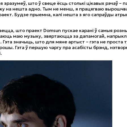
я зразумеў, што ў свеце ёсць столькі цікавых рэчаў – 
ўку на нешта адно. Тым не менш, я працягваю вырошчв
аект. Будзе прыемна, калі нешта з яго сапраўды атр
ецца, што праект Domsun пускае карані ў самыя розныя
аюць маю музыку, звяртаюцца за дапамогай, напрыкла
 Гэта значыць, што для мяне артыст – гэта не проста 
рошы. Гэта ў першую чаргу пра асабісты брэнд, нэтворк
.