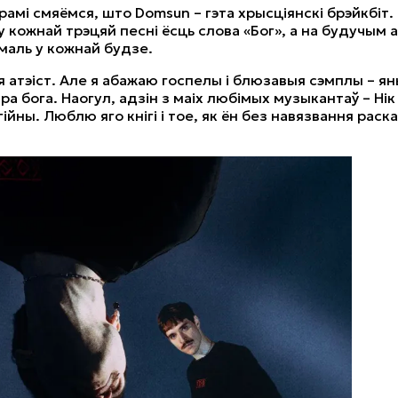
брамі смяёмся, што Domsun – гэта хрысціянскі брэйкбіт.
у кожнай трэцяй песні ёсць слова «Бог», а на будучым 
маль у кожнай будзе.
я атэіст. Але я абажаю госпелы і блюзавыя сэмплы – ян
а бога. Наогул, адзін з маіх любімых музыкантаў – Нік
гійны. Люблю яго кнігі і тое, як ён без навязвання раск