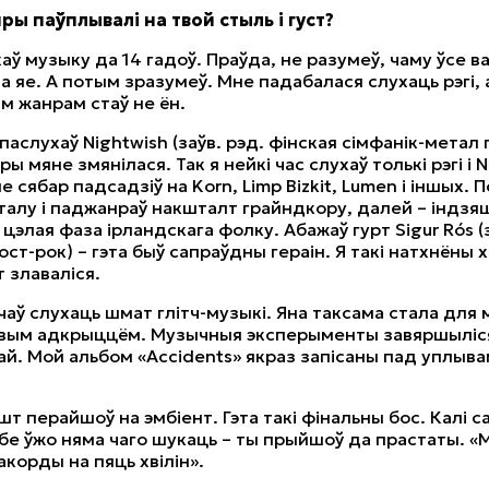
нры паўплывалі на твой стыль і густ?
хаў музыку да 14 гадоў. Праўда, не разумеў, чаму ўсе в
а яе. А потым зразумеў. Мне падабалася слухаць рэгі, 
 жанрам стаў не ён.
аслухаў Nightwish (заўв. рэд. фінская сімфанік-метал г
ы мяне змянілася. Так я нейкі час слухаў толькі рэгі і N
 сябар падсадзіў на Korn, Limp Bizkit, Lumen і іншых. 
алу і паджанраў накшталт грайндкору, далей – індзяц
цэлая фаза ірландскага фолку. Абажаў гурт Sigur Rós (з
ост-рок) – гэта быў сапраўдны гераін. Я такі натхнёны 
 злаваліся.
чаў слухаць шмат глітч-музыкі. Яна таксама стала для 
вым адкрыццём. Музычныя эксперыменты завяршыліся
ай. Мой альбом «Accidents» якраз запісаны пад уплыва
шт перайшоў на эмбіент. Гэта такі фінальны бос. Калі с
абе ўжо няма чаго шукаць – ты прыйшоў да прастаты. «М
акорды на пяць хвілін».