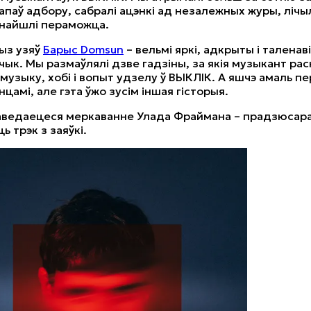
апаў адбору, сабралі ацэнкі ад незалежных журы, лічыл
знайшлі пераможца.
ыз узяў
Барыс Domsun
– вельмі яркі, адкрыты і таленав
ык. Мы размаўлялі дзве гадзіны, за якія музыкант рас
 музыку, хобі і вопыт удзелу ў ВЫКЛІК. А яшчэ амаль п
цамі, але гэта ўжо зусім іншая гісторыя.
ведаецеся меркаванне Улада Фраймана – прадзюсара,
 трэк з заяўкі.