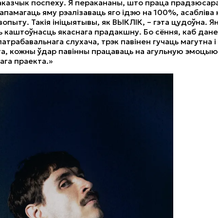
казчык поспеху. Я перакананы, што праца прадзюсара 
апамагаць яму рэалізаваць яго ідэю на 100%, асабліва 
вопыту. Такія ініцыятывы, як ВЫКЛІК, – гэта цудоўна. 
 каштоўнасць якаснага прадакшну. Бо сёння, каб дане
патрабавальнага слухача, трэк павінен гучаць магутна і
а, кожны ўдар павінны працаваць на агульную эмоцыю
ага праекта.»