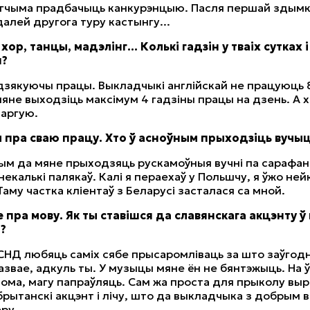
гчыма прадбачыць канкурэнцыю. Пасля першай здымкі
далей другога туру кастынгу...
 хор, танцы, мадэлінг… Колькі гадзін у тваіх сутках і
ш?
ё дзякуючы працы. Выкладчыкі англійскай не працуюць 8
мяне выходзіць максімум 4 гадзіны працы на дзень. А хо
аргую.
ы пра сваю працу. Хто ў асноўным прыходзіць вучы
ным да мяне прыходзяць рускамоўныя вучні па сарафа
некалькі палякаў. Калі я пераехаў у Польшчу, я ўжо нейк
Таму частка кліентаў з Беларусі засталася са мной.
 пра мову. Як ты ставішся да славянскага акцэнту ў
?
 СНД любяць саміх сябе прысаромліваць за што заўгод
азвае, адкуль ты. У музыцы мяне ён не бянтэжыць. На ў
дома, магу папраўляць. Сам жа проста для прыколу вы
брытанскі акцэнт і лічу, што да выкладчыка з добрым
ру.