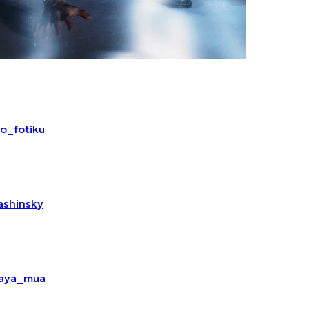
o_fotiku
ashinsky
kaya_mua