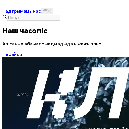
Падтрымаць нас
Наш часопіс
Апісанне абаыалоыадыадыда ыжажыпльр
Перайсці