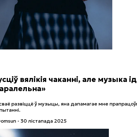
 гэта хрысціянскі брэйкбіт»
сціў вялікія чаканні, але музыка ід
аралельна»
сваё развіццё ў музыцы, яна дапамагае мне прапрацоў
пытанні.
 Domsun - 30 лістапада 2025