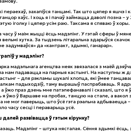
замову.
кі пераехаў, захапіўся танцамі. Так што цяпер я яшчэ і
 танцор хаўс. І хоць я і пачаў займацца даволі позна – у
этую іголку і цяпер усім раю. Таксама я спяваю ў хоры.
 часу ў маім жыцці ёсць мадэлінг. У гэтай сферы ў мяне
я вельмі хутка. За тыдзень літаральна здарыўся скачок
 не задумваўся» да «кантракт, здымкі, ганарар».
 трапіў у мадэлінг?
рка мадэльнага агенцтва неяк звязалася з маёй дзяўч
а нам падавацца на парныя кастынгі. На наступны ж д
астынг – для рэкламы шукалі хлопца, які ўмее танцава
алкам падыходзіў, таму вырашыў паспрабаваць. Я адр
, а ўжо праз дзень мне патэлефанавалі і сказалі, што я
сь я ўжо ў Варшаве на пробах, танцую на стале, а вако
га не мог паверыць, што ўсё гэта рэальна адбываецца 
ло часу сесці і пераварыць усё.
 далей развівацца ў гэтым кірунку?
азаць. Мадэлінг – штука нясталая. Сёння здымкі ёсць, 