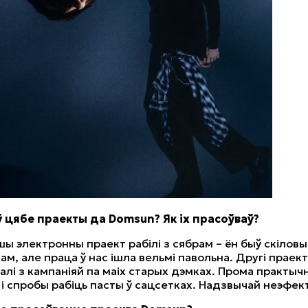
 ў цябе праекты да Domsun? Як іх прасоўваў?
ршы электронны праект рабілі з сябрам – ён быў скілов
м, але праца ў нас ішла вельмі павольна. Другі праект 
ралі з кампаніяй па маіх старых дэмках. Прома практыч
 і спробы рабіць пасты ў сацсетках. Надзвычай неэфек