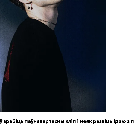
ў зрабіць паўнавартасны кліп і неяк развіць ідэю з 