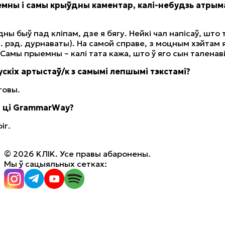
мны і самы крыўдны каментар, калі-небудзь атрым
ы быў пад кліпам, дзе я бягу. Нейкі чал напісаў, што 
в. рэд. дурнаваты). На самой справе, з моцным хэйтам 
 Самы прыемны – калі тата кажа, што ў яго сын таленав
скіх артыстаў/к з самымі лепшымі тэкстамі?
йтовы.
і ці GrammarWay?
іг.
© 2026 KЛIK. Усе правы абаронены.
Мы ў сацыяльных сетках: