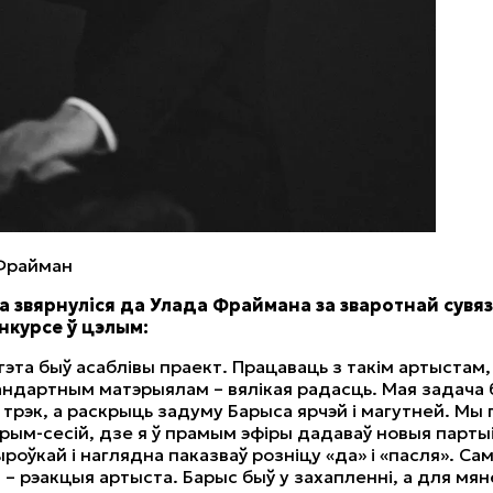
Фрайман
а звярнуліся да Улада Фраймана за зваротнай сувя
нкурсе ў цэлым:
эта быў асаблівы праект. Працаваць з такім артыстам, 
андартным матэрыялам – вялікая радасць. Мая задача 
 трэк, а раскрыць задуму Барыса ярчэй і магутней. Мы 
трым-сесій, дзе я ў прамым эфіры дадаваў новыя парты
роўкай і наглядна паказваў розніцу «да» і «пасля». Са
 – рэакцыя артыста. Барыс быў у захапленні, а для мян