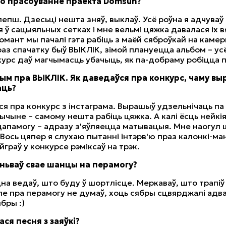
ыло прасоўванне праекта Domsun?
 лепш. Дзесьці нешта зняў, выклаў. Усё роўна я адчува
 ў сацыяльных сетках і мне вельмі цяжка давалася іх 
мант мы пачалі гэта рабіць з маёй сяброўкай на каме
раз спачатку быў ВЫКЛІК, зімой плануецца альбом – ус
курс даў магчымасць убачыць, як па-добраму робіцца 
рым пра ВЫКЛІК. Як даведаўся пра конкурс, чаму в
аць?
ся пра конкурс з інстаграма. Вырашыў удзельнічаць па
ычыне – самому нешта рабіць цяжка. А калі ёсць нейкі
апамогу – адразу з'яўляецца матывацыя. Мне наогул 
 Вось цяпер я слухаю пытанні інтэрв'ю праз калонкі-ман
йграў у конкурсе рэміксаў на трэк.
эньваў свае шанцы на перамогу?
дна ведаў, што буду ў шортлісце. Меркаваў, што трапіў
ле пра перамогу не думаў, хоць сябры сцвярджалі адв
ябры :)
лася песня з заяўкі?