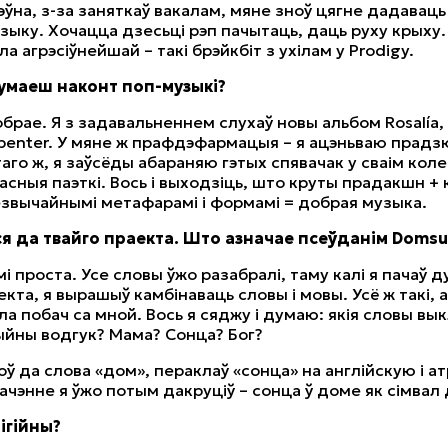
эўна, з-за заняткаў вакалам, мяне зноў цягне дадавац
узыку. Хочацца дзесьці рэп пачытаць, даць руху крыху.
а агрэсіўнейшай – такі брэйкбіт з ухілам у Prodigy.
думаеш наконт поп-музыкі?
обрае. Я з задавальненнем слухаў новы альбом Rosalía, T
rpenter. У мяне ж прафдэфармацыя – я ацэньваю прад
аго ж, я заўсёды абараняю гэтых спявачак у сваім коле 
асныя паэткі. Вось і выходзіць, што круты прадакшн +
езвычайнымі метафарамі і формамі = добрая музыка.
ся да твайго праекта. Што азначае псеўданім Doms
мі проста. Усе словы ўжо разабралі, таму калі я пачаў 
кта, я вырашыў камбінаваць словы і мовы. Усё ж такі, 
ла побач са мной. Вось я сяджу і думаю: якія словы вы
йны водгук? Мама? Сонца? Бог?
оў да слова «дом», пераклаў «сонца» на англійскую і а
ачэнне я ўжо потым дакруціў – сонца ў доме як сімвал
лігійны?