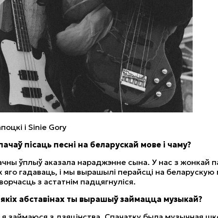
поцкi i Sinie Gory
пачаў пісаць песні на беларускай мове і чаму?
чны ўплыў аказала нараджэнне сына. У нас з жонкай п
к яго гадаваць, і мы вырашылі перайсці на беларускую м
ворчасць з астатнім падцягнуліся.
ы якіх абставінах ты вырашыў займацца музыкай?
я займаюся з дзяцінства. Спачатку была музычная шк