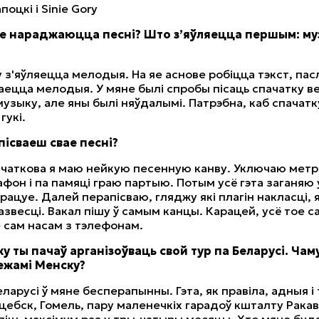
поцкi i Sinie Gory
бе нараджаюцца песні? Што з’яўляецца першым: му
 з'яўляецца мелодыя. На яе аснове робіцца тэкст, пас
ецца мелодыя. У мяне былі спробы пісаць спачатку в
 музыку, але яны былі няўдалымі. Патрэбна, каб спачатк
гукі.
пісваеш свае песні?
чаткова я маю нейкую песенную канву. Уключаю метр
афон і па памяці граю партыю. Потым усё гэта заганяю 
рацуе. Далей перапісваю, гляджу які плагін накласці, 
звесці. Вакал пішу ў самым канцы. Карацей, усё тое сам
е сам насам з тэлефонам.
ку ты пачаў арганізоўваць свой тур па Беларусі. Чам
межамі Менску?
еларусі ў мяне бесперапынны. Гэта, як правіла, адныя і
іцебск, Гомель, пару маленечкіх гарадоў кшталту Ракав
піць максімум раз у тры-чатыры месяцы. Хто мяне буд