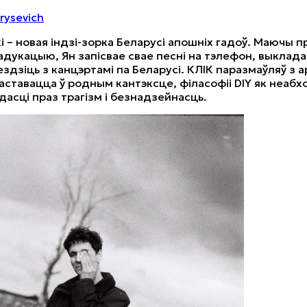
rysevich
і – новая індзі-зорка Беларусі апошніх гадоў. Маючы 
дукацыю, Ян запісвае свае песні на тэлефон, выкладае
 ездзіць з канцэртамі па Беларусі. КЛІК паразмаўляў з 
аставацца ў родным кантэксце, філасофіі DIY як неабхо
дасці праз трагізм і безнадзейнасць.