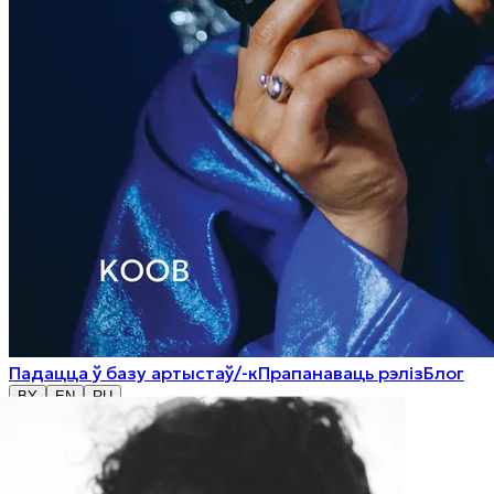
Падацца ў базу артыстаў/-к
Прапанаваць рэліз
Блог
BY
EN
RU