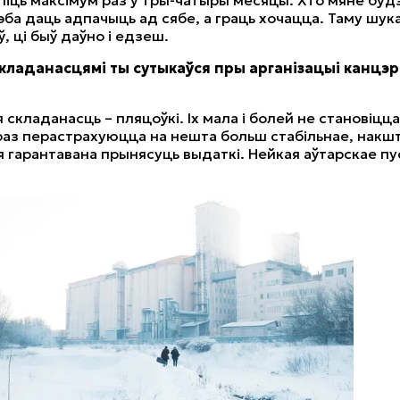
эба даць адпачыць ад сябе, а граць хочацца. Таму шук
, ці быў даўно і едзеш.
складанасцямі ты сутыкаўся пры арганізацыі канцэр
 складанасць – пляцоўкі. Іх мала і болей не становіцца
раз перастрахуюцца на нешта больш стабільнае, накшт
ія гарантавана прынясуць выдаткі. Нейкая аўтарскае пу