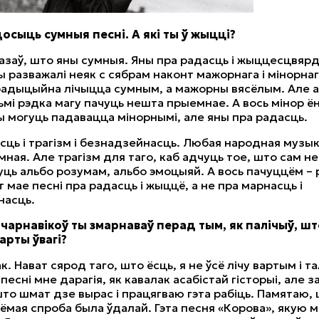
осыць сумныя песні. А які ты ў жыцці?
казаў, што яны сумныя. Яны пра радасць і жыццесцвярд
Мы разважалі неяк с сябрам наконт мажорнага і мінорнаг
радыцыйна лічыцца сумным, а мажорны вясёлым. Але 
льмі рэдка магу пачуць нешта прыемнае. А вось мінор ён
ы могуць падавацца мінорнымі, але яны пра радасць.
сць і трагізм і безнадзейнасць. Любая народная музы
мная. Але трагізм для таго, каб адчуць тое, што сам н
ць альбо розумам, альбо эмоцыяй. А вось пачуццём – р
 мае песні пра радасць і жыццё, а не пра марнасць і
насць.
чарнавікоў ты змарнаваў перад тым, як палічыў, шт
арты ўвагі?
. Нават сярод таго, што ёсць, я не ўсё лічу вартым і т
есні мне дарагія, як кавалак асабістай гісторыі, але з
то шмат дзе вырас і працягваю гэта рабіць. Памятаю, 
сёмая спроба была ўдалай. Гэта песня «Корова», якую 