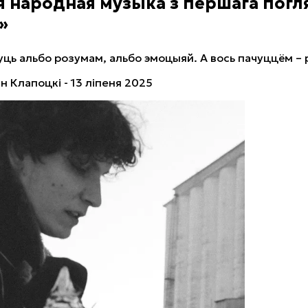
 народная музыка з першага погл
»
ць альбо розумам, альбо эмоцыяй. А вось пачуццём – 
Ян Клапоцкi - 13 ліпеня 2025