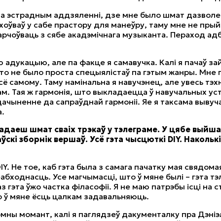
на эстрадным аддзяленні, дзе мне было шмат дазволе
хоўваў у сабе прастору для манеўру, таму мне не пры
арчоўваць з сябе акадэмічнага музыканта. Пераход ад
аю адукацыю, але па факце я самавучка. Калі я пачаў з
то не было проста спецыялістаў па гэтым жанры. Мне
сё самому. Таму намінальна я навучэнец, але увесь тэх
ам. Тая ж гармонія, што выкладаецца ў навучальных ус
дачыненне да сапраўднай гармоніі. Яе я таксама вывуч
.
адаеш шмат сваіх трэкаў у тэлеграме. У цябе выйша
скі зборнік вершаў. Усё гэта чысцюткі DIY. Наколькі
DIY. Не тое, каб гэта была з самага пачатку мая свядома
еабходнасць. Усе магчымасці, што ў мяне былі – гэта тэ
аз гэта ўжо частка філасофіі. Я не маю патрэбы ісці на 
о ў мяне ёсць цалкам задавальняюць.
мны момант, калі я паглядзеў дакументалку пра Дэніэ