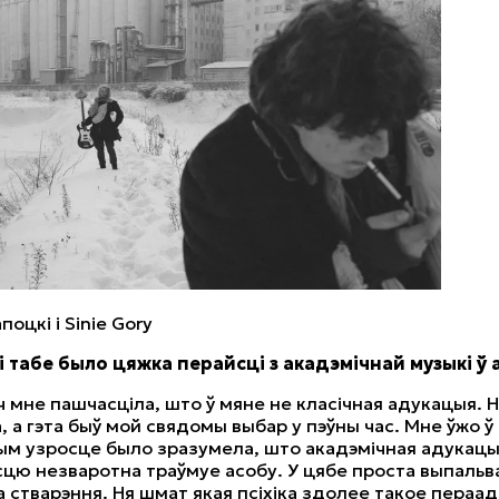
поцкi i Sinie Gory
 табе было цяжка перайсці з акадэмічнай музыкі ў
 мне пашчасціла, што ў мяне не класічная адукацыя. Н
, а гэта быў мой свядомы выбар у пэўны час. Мне ўжо ў
м узросце было зразумела, што акадэмічная адукацыя
цю незваротна траўмуе асобу. У цябе проста выпаль
 стварэння. Ня шмат якая псіхіка здолее такое пераа