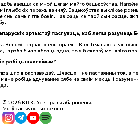
 адбываецца са мной цягам майго бацькоўства. Напэўн
мі глыбокіх перажыванняў. Бацькоўства выклікае розны
ле яны самыя глыбокія. Назіраць, як твой сын расце, як
бу.
еларускіх артыстаў паслухаць, каб лепш разумець Б
ы. Вельмі недаацэнены праект. Калі б чалавек, які нічог
, і трэба было абраць адно, то я б сказаў менавіта пра 
е робіць шчаслівым?
 пра што я распавядаў. Шчасце – не пастаянны ток, а 
мяне робіць адчуванне сябе на сваім месцы і разумен
ца.
© 2026 KЛIK. Усе правы абаронены.
Мы ў сацыяльных сетках: