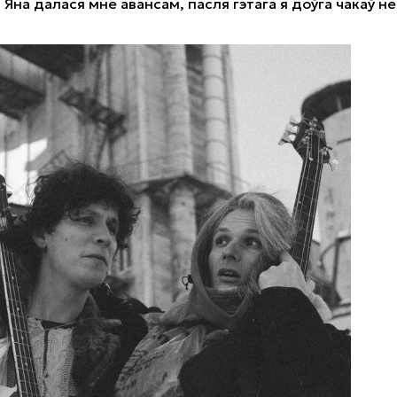
 Яна далася мне авансам, пасля гэтага я доўга чакаў не