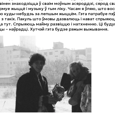
вінен знаходзіцца ў сваім моўным асяроддзі, сярод св
армуе жыццё і музыку ў тым ліку. Часам я ўляю, што вос
 куды-небудзь за лепшым жыццём. Гэта патрабуе пэў
е з такіх. Пакуль што ўмовы дазвалюць і нават спрыяюц
а тут. Спрыяюць майму развіццю і натхненню. Ці буду
ы – наўрадці. Хутчэй гэта будзе рэжым выжывання.