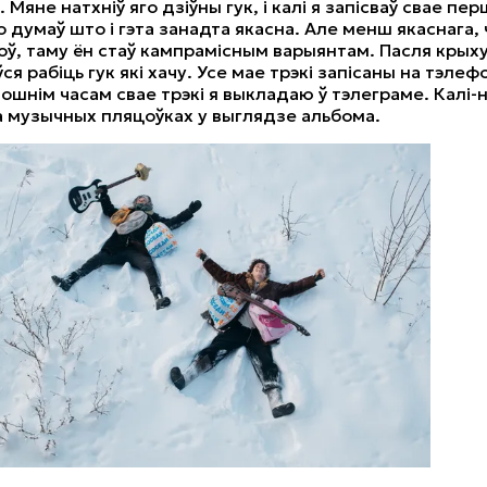
Мяне натхніў яго дзіўны гук, і калі я запісваў свае пер
о думаў што і гэта занадта якасна. Але менш якаснага
оў, таму ён стаў кампрамісным варыянтам. Пасля крых
я рабіць гук які хачу. Усе мае трэкі запісаны на тэлефо
ошнім часам свае трэкі я выкладаю ў тэлеграме. Калі-
а музычных пляцоўках у выглядзе альбома.