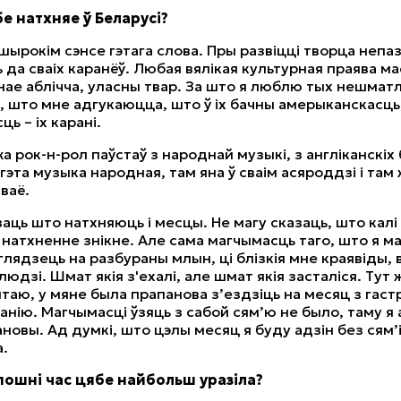
е натхняе ў Беларусі?
 шырокім сэнсе гэтага слова. Пры развіцці творца неп
 да сваіх каранёў. Любая вялікая культурная праява ма
ае аблічча, уласны твар. За што я люблю тых нешматл
, што мне адгукаюцца, што ў іх бачны амерыканскасць
ь – іх карані.
а рок-н-рол паўстаў з народнай музыкі, з англіканскіх 
гэта музыка народная, там яна ў сваім асяроддзі і там 
ваё.
аць што натхняюць і месцы. Не магу сказаць, што калі
 натхненне знікне. Але сама магчымасць таго, што я маг
глядзець на разбураны млын, ці блізкія мне краявіды, в
людзі. Шмат якія з'ехалі, але шмат якія засталіся. Тут
ятаю, у мяне была прапанова з’ездзіць на месяц з гаст
анію. Магчымасці ўзяць з сабой сям’ю не было, таму я
ановы. Ад думкі, што цэлы месяц я буду адзін без сям’
.
пошні час цябе найбольш уразіла?