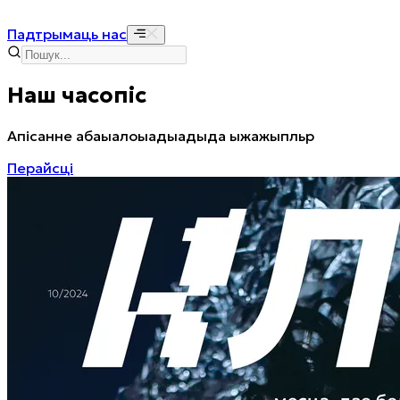
Падтрымаць нас
Наш часопіс
Апісанне абаыалоыадыадыда ыжажыпльр
Перайсці