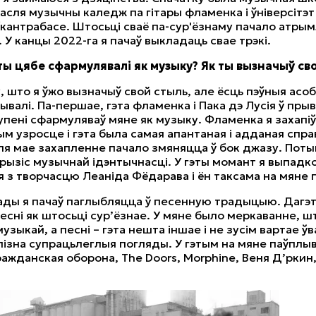
асля музычны каледж па гітары фламенка і ўніверсітэт
/кантрабасе. Штосьці сваё па-сур'ёзнаму пачало атрым
 У канцы 2022-га я пачаў выкладаць свае трэкі.
ты цябе сфармулявалі як музыку? Як ты вызначыў св
, што я ўжо вызначыў свой стыль, але ёсць пэўныя асоб
валі. Па-першае, гэта фламенка і Пака дэ Лусія ў прыв
упені сфармуляваў мяне як музыку. Фламенка я захапіў
м узросце і гэта была самая апантаная і адданая справ
ля мае захапленне пачало змяняцца ў бок джазу. Поты
рызіс музычнай ідэнтычнасці. У гэты момант я выпадк
я з творчасцю Леаніда Фёдарава і ён таксама на мяне 
ады я пачаў паглыбляцца ў песенную традыцыю. Дагэт
есні як штосьці сур’ёзнае. У мяне было меркаванне, ш
зыкай, а песні – гэта нешта іншае і не зусім вартае ўва
ізна супрацьлеглыя погляды. У гэтым на мяне паўплыв
ражданская оборона, The Doors, Morphine, Веня Д’ркин