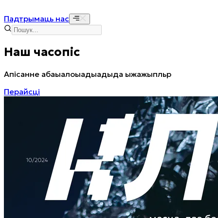
Падтрымаць нас
Наш часопіс
Апісанне абаыалоыадыадыда ыжажыпльр
Перайсці