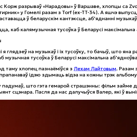
с Корж разрываў «Нарадовы» ў Варшаве, хлопцы са Zvon
тирник» у Гомелі разам з Torf (ex-TT-34). А яшчэ выпус
аставацца ў беларускім кантэксце, аб’яднанні музыкаў
цца, каб калямузычная тусоўка ў Беларусі максімальна
u
і я глядзеў на музыкаў і іх тусоўку, то бачыў, што яна 
аб музычная тусоўка ў Беларусі максімальна аб’ядноўва
од таму хлопец пазнаёміўся з
Лехам Лайтовым
. Разам 
 прапанаваў ідэю здымаць відэа на кожны трэк альбому,
у падумаў, што гэта гемарой страшэнны: фільм займе дз
янт сцэнара. Пасля да нас далучыўся Валер, які ў выні