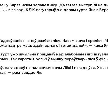
 у Бярэзінскім запаведніку. Да гэтага выступілі на дн
нш чым за год. КЛІК пагутарыў з лідарам гурта Янам Вер
’ядноўваліся і зноў разбягаліся. Часам яшчэ і сраліся. 
ожа падтрымаць адзін аднаго і гэтак далей», — кажа Ян
час гурт ужо шчыльна працаваў над альбомам і яго візуал
ыю. Так кароткія ролікі ў выніку пераўтварыліся ў філь
 паглядзеў на палаючыя вочы Лёхі і пагадзіўся. У выні
ла», — распавядае Ян.