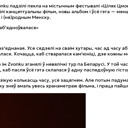
ku ладзілі пекла на містычным фестывалі «Шлях Цмока»
цілі канцэптуальны фільм, новы альбом і ўсё гэта — ме
 і (ня)родным Менску.
 аб’ядноўвалася»
раз’яднаная. Усе сядзелі на сваім хутары, час ад часу аб
лася. Хочацца, каб стваралася кам'юніці, дзе кожны м
з ім Zvonku зганялі ў невялічкі тур па Беларусі. У той 
 каб пасля ўсё гэта склалася ў адну паслядоўную гістор
ікую колькасць часу, усё зацягнем. Але потым падумаў,
ку зняў амаль увесь хранаметраж фільма, і праца пайш