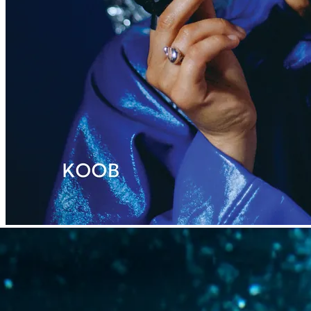
Падацца ў базу артыстаў/-к
Прапанаваць рэліз
Блог
BY
EN
RU