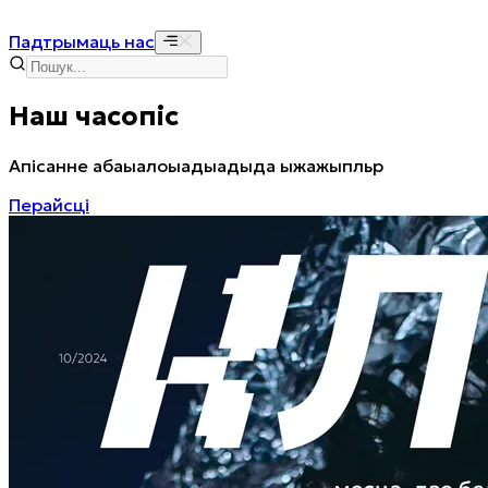
Падтрымаць нас
Наш часопіс
Апісанне абаыалоыадыадыда ыжажыпльр
Перайсці