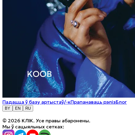
Падацца ў базу артыстаў/-к
Прапанаваць рэліз
Блог
BY
EN
RU
© 2026 KЛIK. Усе правы абаронены.
Мы ў сацыяльных сетках: