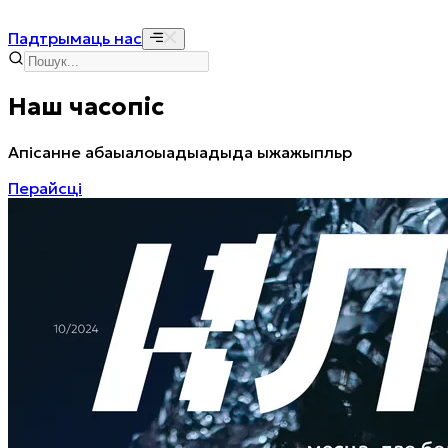
Падтрымаць нас
Наш часопіс
Апісанне абаыалоыадыадыда ыжажыпльр
Перайсці