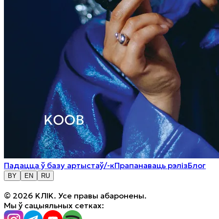
Падацца ў базу артыстаў/-к
Прапанаваць рэліз
Блог
BY
EN
RU
© 2026 KЛIK. Усе правы абаронены.
Мы ў сацыяльных сетках: