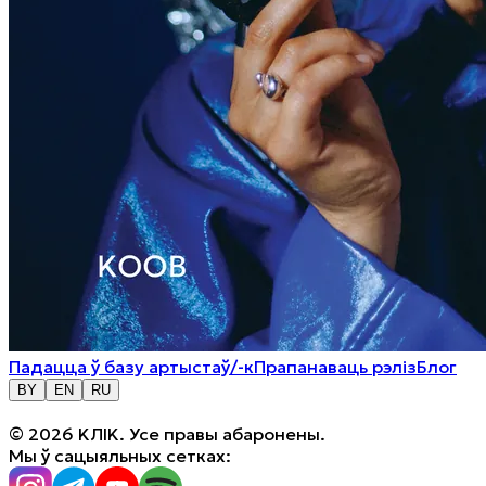
Падацца ў базу артыстаў/-к
Прапанаваць рэліз
Блог
BY
EN
RU
© 2026 KЛIK. Усе правы абаронены.
Мы ў сацыяльных сетках: