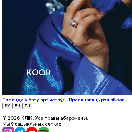
Падацца ў базу артыстаў/-к
Прапанаваць рэліз
Блог
BY
EN
RU
© 2026 KЛIK. Усе правы абаронены.
Мы ў сацыяльных сетках: