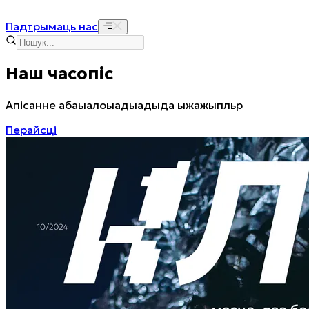
Падтрымаць нас
Наш часопіс
Апісанне абаыалоыадыадыда ыжажыпльр
Перайсці