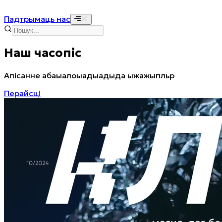
Падтрымаць нас
Наш часопіс
Апісанне абаыалоыадыадыда ыжажыпльр
Перайсці