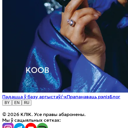
Падацца ў базу артыстаў/-к
Прапанаваць рэліз
Блог
BY
EN
RU
© 2026 KЛIK. Усе правы абаронены.
Мы ў сацыяльных сетках: