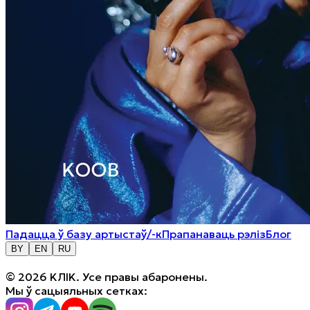
Падацца ў базу артыстаў/-к
Прапанаваць рэліз
Блог
BY
EN
RU
© 2026 KЛIK. Усе правы абаронены.
Мы ў сацыяльных сетках: