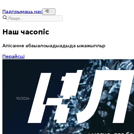
Падтрымаць нас
Наш часопіс
Апісанне абаыалоыадыадыда ыжажыпльр
Перайсці