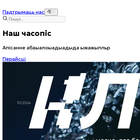
Падтрымаць нас
Наш часопіс
Апісанне абаыалоыадыадыда ыжажыпльр
Перайсці