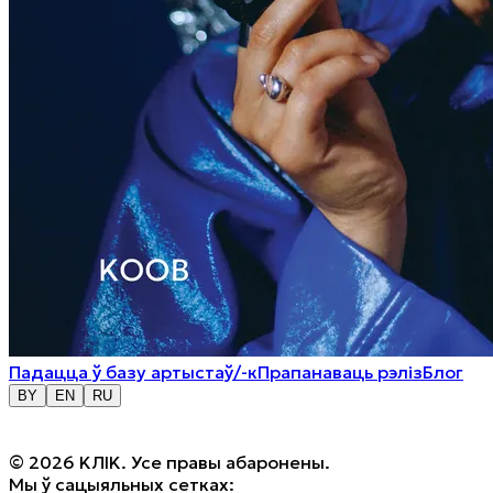
Падацца ў базу артыстаў/-к
Прапанаваць рэліз
Блог
BY
EN
RU
© 2026 KЛIK. Усе правы абаронены.
Мы ў сацыяльных сетках: